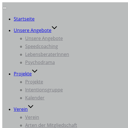
Navigation
Startseite
umschalten
Unsere Angebote
Unsere Angebote
Speedcoaching
LebensberaterInnen
Psychodrama
Projekte
Projekte
Intentionsgruppe
Kalender
Verein
Verein
Arten der Mitgliedschaft