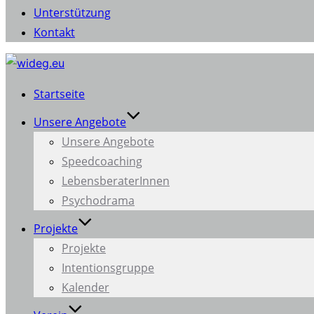
Unterstützung
Kontakt
Zum
Inhalt
Startseite
springen
Unsere Angebote
Unsere Angebote
Speedcoaching
LebensberaterInnen
Psychodrama
Projekte
Projekte
Intentionsgruppe
Kalender