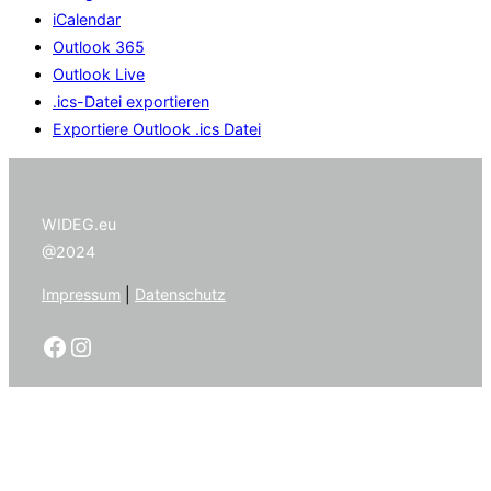
iCalendar
Outlook 365
Outlook Live
.ics-Datei exportieren
Exportiere Outlook .ics Datei
WIDEG.eu
@2024
Impressum
|
Datenschutz
Facebook
Instagram