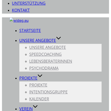
UNTERSTÜTZUNG
KONTAKT
Zum
Inhalt
STARTSEITE
springen
UNSERE ANGEBOTE
UNSERE ANGEBOTE
SPEEDCOACHING
LEBENSBERATERINNEN
PSYCHODRAMA
PROJEKTE
PROJEKTE
INTENTIONSGRUPPE
KALENDER
VEREIN