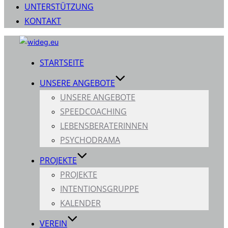
UNTERSTÜTZUNG
KONTAKT
Zum
Inhalt
STARTSEITE
springen
UNSERE ANGEBOTE
UNSERE ANGEBOTE
SPEEDCOACHING
LEBENSBERATERINNEN
PSYCHODRAMA
PROJEKTE
PROJEKTE
INTENTIONSGRUPPE
KALENDER
VEREIN