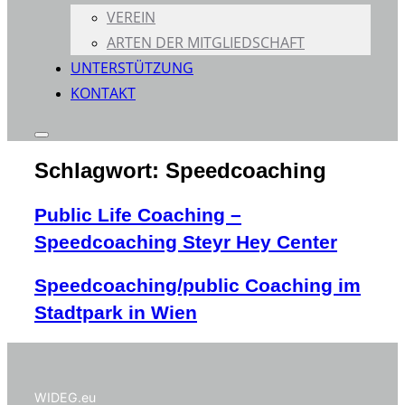
VEREIN
ARTEN DER MITGLIEDSCHAFT
UNTERSTÜTZUNG
KONTAKT
Seitenleiste
&
Schlagwort:
Speedcoaching
Navigation
umschalten
Public Life Coaching –
Speedcoaching Steyr Hey Center
Speedcoaching/public Coaching im
Stadtpark in Wien
WIDEG.eu