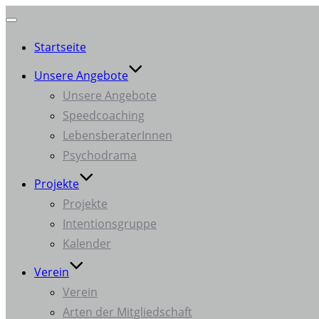
Navigation
Startseite
umschalten
Unsere Angebote
Unsere Angebote
Speedcoaching
LebensberaterInnen
Psychodrama
Projekte
Projekte
Intentionsgruppe
Kalender
Verein
Verein
Arten der Mitgliedschaft