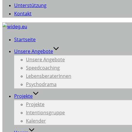
Unterstützung
Kontakt
Zum
Inhalt
Startseite
springen
Unsere Angebote
Unsere Angebote
Speedcoaching
LebensberaterInnen
Psychodrama
Projekte
Projekte
Intentionsgruppe
Kalender