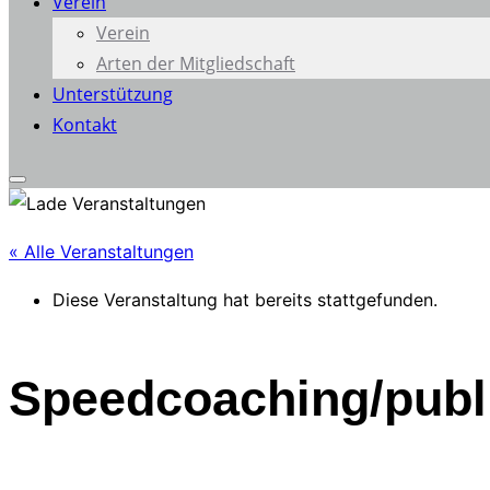
Verein
Verein
Arten der Mitgliedschaft
Unterstützung
Kontakt
Seitenleiste
&
« Alle Veranstaltungen
Navigation
umschalten
Diese Veranstaltung hat bereits stattgefunden.
Speedcoaching/publi