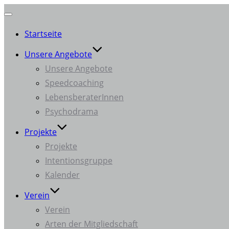
Navigation
Startseite
umschalten
Unsere Angebote
Unsere Angebote
Speedcoaching
LebensberaterInnen
Psychodrama
Projekte
Projekte
Intentionsgruppe
Kalender
Verein
Verein
Arten der Mitgliedschaft