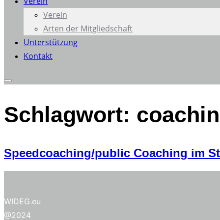
Verein
Verein
Arten der Mitgliedschaft
Unterstützung
Kontakt
Seitenleiste
&
Schlagwort:
coachin
Navigation
umschalten
Speedcoaching/public Coaching im St
WIDEG.eu
@2024