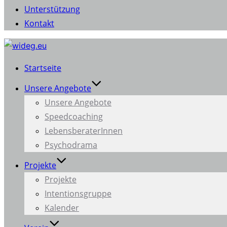
Unterstützung
Kontakt
Zum
Inhalt
Startseite
springen
Unsere Angebote
Unsere Angebote
Speedcoaching
LebensberaterInnen
Psychodrama
Projekte
Projekte
Intentionsgruppe
Kalender