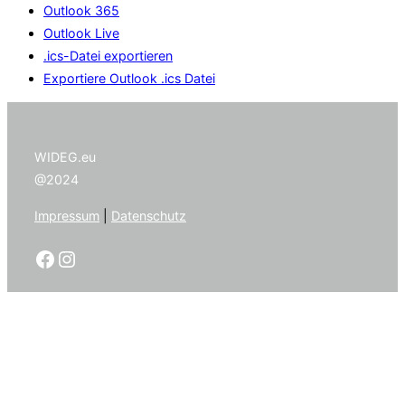
Outlook 365
Outlook Live
.ics-Datei exportieren
Exportiere Outlook .ics Datei
WIDEG.eu
@2024
Impressum
|
Datenschutz
Facebook
Instagram