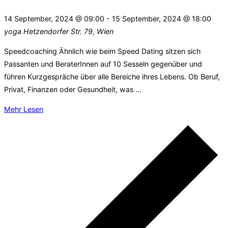
14 September, 2024 @ 09:00
-
15 September, 2024 @ 18:00
yoga
Hetzendorfer Str. 79, Wien
Speedcoaching Ähnlich wie beim Speed Dating sitzen sich
Passanten und BeraterInnen auf 10 Sesseln gegenüber und
führen Kurzgespräche über alle Bereiche ihres Lebens. Ob Beruf,
Privat, Finanzen oder Gesundheit, was …
über
Mehr
Lesen
"Public
Life
Coaching
–
Speedcoaching
Yoga
Junkies
Festival"