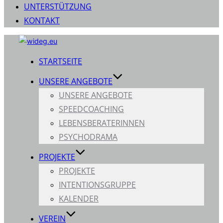
UNTERSTÜTZUNG
KONTAKT
Zum
Inhalt
STARTSEITE
springen
UNSERE ANGEBOTE
UNSERE ANGEBOTE
SPEEDCOACHING
LEBENSBERATERINNEN
PSYCHODRAMA
PROJEKTE
PROJEKTE
INTENTIONSGRUPPE
KALENDER
VEREIN