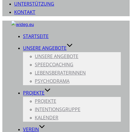
UNTERSTÜTZUNG
KONTAKT
Zum
Inhalt
STARTSEITE
springen
UNSERE ANGEBOTE
UNSERE ANGEBOTE
SPEEDCOACHING
LEBENSBERATERINNEN
PSYCHODRAMA
PROJEKTE
PROJEKTE
INTENTIONSGRUPPE
KALENDER
VEREIN