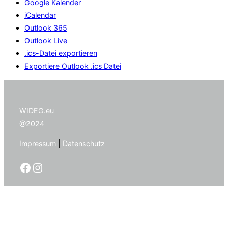
Google Kalender
iCalendar
Outlook 365
Outlook Live
.ics-Datei exportieren
Exportiere Outlook .ics Datei
WIDEG.eu
@2024
Impressum
|
Datenschutz
Facebook
Instagram